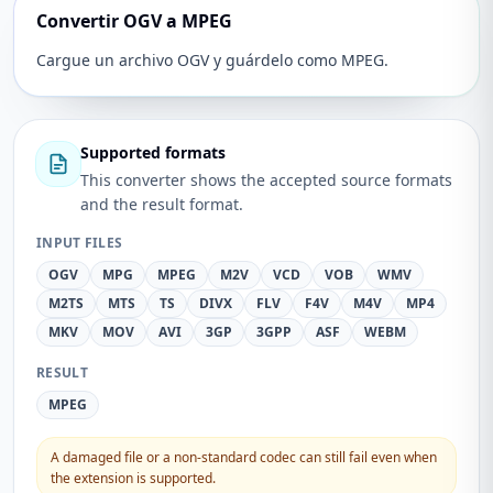
Convertir OGV a MPEG
Cargue un archivo OGV y guárdelo como MPEG.
Supported formats
This converter shows the accepted source formats
and the result format.
INPUT FILES
OGV
MPG
MPEG
M2V
VCD
VOB
WMV
M2TS
MTS
TS
DIVX
FLV
F4V
M4V
MP4
MKV
MOV
AVI
3GP
3GPP
ASF
WEBM
RESULT
MPEG
A damaged file or a non-standard codec can still fail even when
the extension is supported.