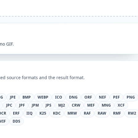
mo GIF.
ed source formats and the result format.
EG
JPE
BMP
WEBP
ICO
DNG
ORF
NEF
PEF
PNG
JPC
JPF
JPM
JPS
MJ2
CRW
MEF
MNG
XCF
DCR
ERF
IIQ
K25
KDC
MRW
RAF
RAW
RMF
RW2
VIF
DDS