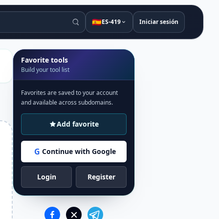
🇪🇸
ES-419
Iniciar sesión
Favorite tools
Build your tool list
Favorites are saved to your account
and available across subdomains.
Add favorite
G
Continue with Google
Login
Register