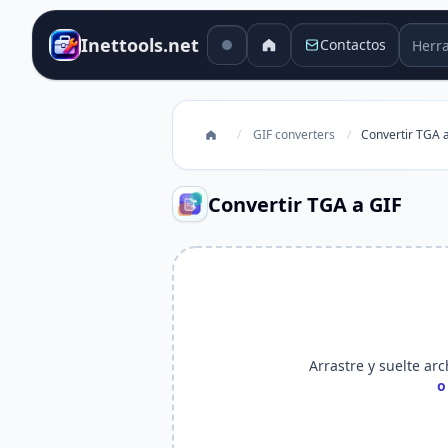
Herra
Inettools.net
Contactos
/
GIF converters
/
Convertir TGA 
Convertir TGA a GIF
Arrastre y suelte arc
o