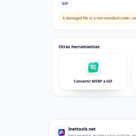
GIF
A damaged file or a non-standard codec can 
Otras herramientas
Convertir WEBP a GIF
Inettools.net
Herramientas en línea para archivos, m