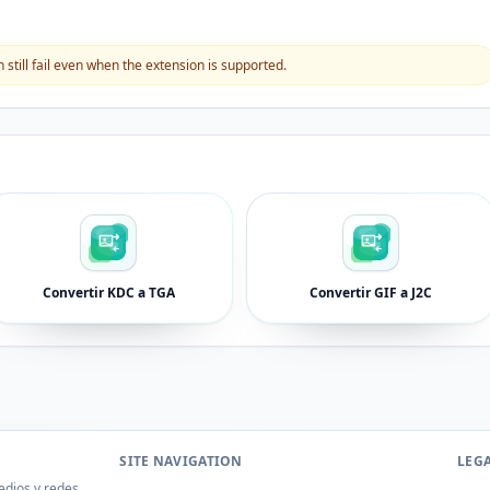
still fail even when the extension is supported.
Convertir KDC a TGA
Convertir GIF a J2C
SITE NAVIGATION
LEG
edios y redes