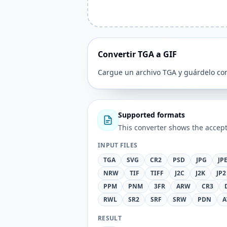
Convertir TGA a GIF
Cargue un archivo TGA y guárdelo co
Supported formats
This converter shows the accept
INPUT FILES
TGA
SVG
CR2
PSD
JPG
JP
NRW
TIF
TIFF
J2C
J2K
JP2
PPM
PNM
3FR
ARW
CR3
RWL
SR2
SRF
SRW
PDN
A
RESULT