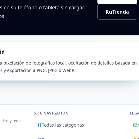
os en su teléfono o tableta sin cargar
RuTienda
os.
id
 pixelación de fotografías local, ocultación de detalles basada en
es y exportación a PNG, JPEG o WebP.
SITE NAVIGATION
LEG
edios y redes
Todas las categorias