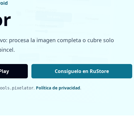
roid
or
tivo: procesa la imagen completa o cubre solo
incel.
Play
Consíguelo en RuStore
.
Política de privacidad
.
ools.pixelator