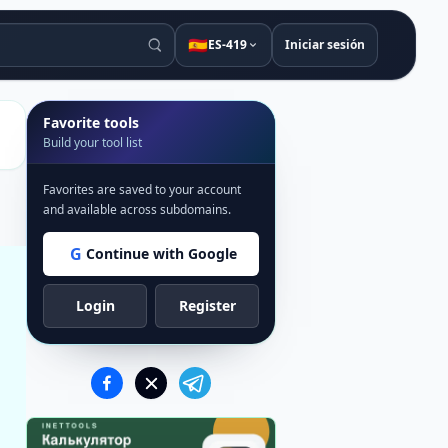
🇪🇸
ES-419
Iniciar sesión
Favorite tools
Build your tool list
Favorites are saved to your account
and available across subdomains.
G
Continue with Google
Login
Register