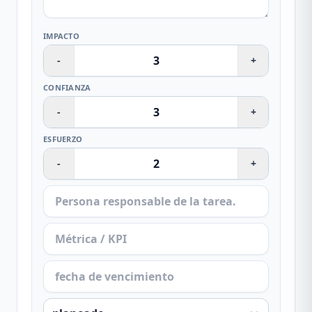
IMPACTO
-
+
CONFIANZA
-
+
ESFUERZO
-
+