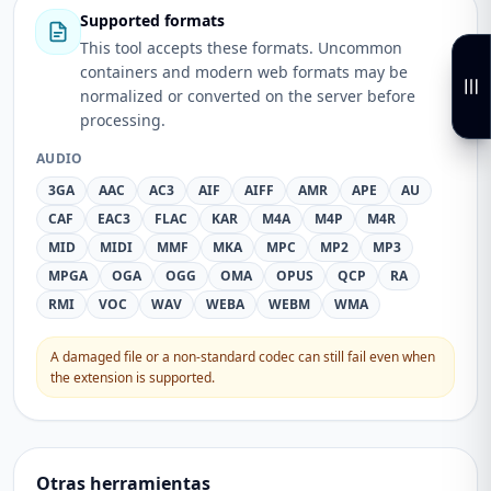
Supported formats
This tool accepts these formats. Uncommon
containers and modern web formats may be
normalized or converted on the server before
processing.
AUDIO
3GA
AAC
AC3
AIF
AIFF
AMR
APE
AU
CAF
EAC3
FLAC
KAR
M4A
M4P
M4R
MID
MIDI
MMF
MKA
MPC
MP2
MP3
MPGA
OGA
OGG
OMA
OPUS
QCP
RA
RMI
VOC
WAV
WEBA
WEBM
WMA
A damaged file or a non-standard codec can still fail even when
the extension is supported.
Otras herramientas