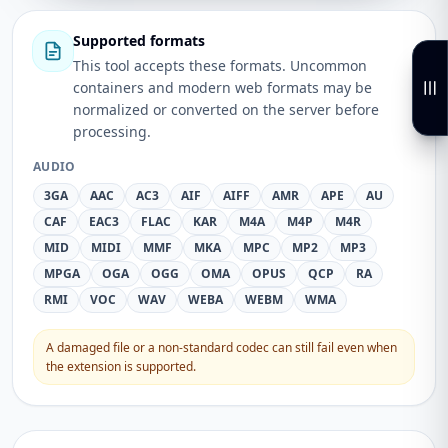
Supported formats
This tool accepts these formats. Uncommon
containers and modern web formats may be
normalized or converted on the server before
processing.
AUDIO
3GA
AAC
AC3
AIF
AIFF
AMR
APE
AU
CAF
EAC3
FLAC
KAR
M4A
M4P
M4R
MID
MIDI
MMF
MKA
MPC
MP2
MP3
MPGA
OGA
OGG
OMA
OPUS
QCP
RA
RMI
VOC
WAV
WEBA
WEBM
WMA
A damaged file or a non-standard codec can still fail even when
the extension is supported.