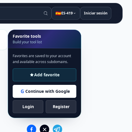
🇪🇸
ES-419
Iniciar sesión
Favorite tools
Build your tool list
Favorites are saved to your account
and available across subdomains.
Add favorite
G
Continue with Google
Login
Register