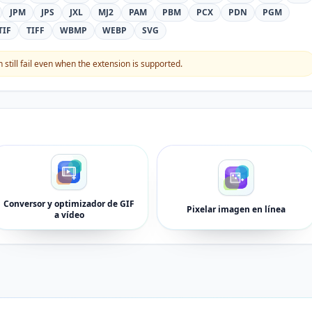
JPM
JPS
JXL
MJ2
PAM
PBM
PCX
PDN
PGM
TIF
TIFF
WBMP
WEBP
SVG
still fail even when the extension is supported.
Conversor y optimizador de GIF
Pixelar imagen en línea
a vídeo