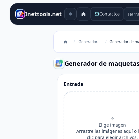
Herra
Inettools.net
Contactos
/
Generadores
/
Generador de ma
Generador de maquetas
Entrada
↑
Elige imagen
Arrastre las imágenes aquí o
clic para elegir archivos.