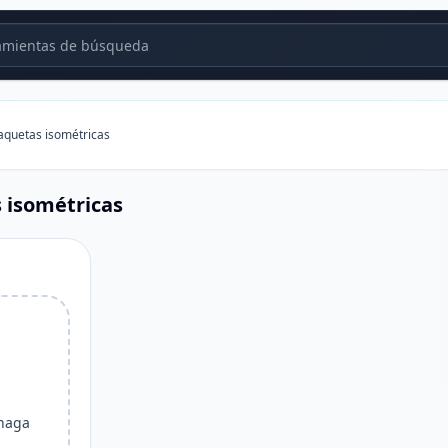
mientas de búsqueda
quetas isométricas
 isométricas
 haga