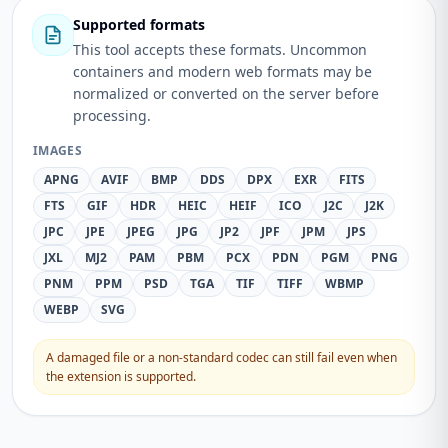
Supported formats
This tool accepts these formats. Uncommon
containers and modern web formats may be
normalized or converted on the server before
processing.
IMAGES
APNG
AVIF
BMP
DDS
DPX
EXR
FITS
FTS
GIF
HDR
HEIC
HEIF
ICO
J2C
J2K
JPC
JPE
JPEG
JPG
JP2
JPF
JPM
JPS
JXL
MJ2
PAM
PBM
PCX
PDN
PGM
PNG
PNM
PPM
PSD
TGA
TIF
TIFF
WBMP
WEBP
SVG
A damaged file or a non-standard codec can still fail even when
the extension is supported.