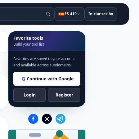
🇪🇸
ES-419
Iniciar sesión
Favorite tools
Build your tool list
Favorites are saved to your account
and available across subdomains.
G
Continue with Google
Login
Register